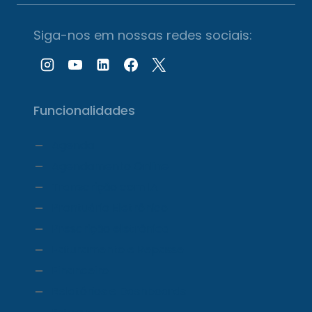
Siga-nos em nossas redes sociais:
Funcionalidades
Agenda
Agendamento Online
Transcrição com IA
Prontuário Eletrônico
Prescrição eletrônica
Faturamento e Repasse
Financeiro
Relatórios e Dashboards