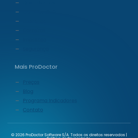
Quem Somos
Carta do CEO
Liderança
Carreiras
Imprensa
Segurança
Mais ProDoctor
Preços
Blog
Programa Indicadores
Contato
© 2026 ProDoctor Software S/A. Todos os direitos reservados |