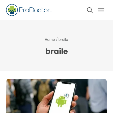
Pular
para
o
Conteúdo
Home
/
braile
braile