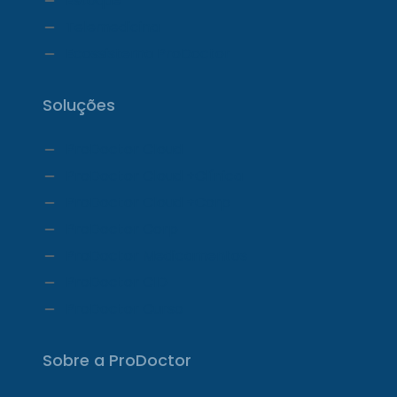
Estoque
Telemedicina
Ecossistema ProDoctor
Soluções
ProDoctor Cloud
ProDoctor Cloud +Clínica
ProDoctor Cloud +Corp
ProDoctor Corp
ProDoctor Medicamentos
ProDoctor CID
ProDoctor Curso
Sobre a ProDoctor