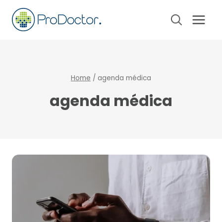
Pular
para
o
Conteúdo
Home
/
agenda médica
agenda médica