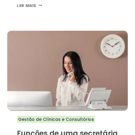
COMO
LER MAIS
UM
SISTEMA
DE
AGENDAMENTO
PARA
CLÍNICAS
PODE
OTIMIZAR
SUA
GESTÃO
E
ATENDIMENTO?
Gestão de Clínicas e Consultórios
Funções de uma secretária