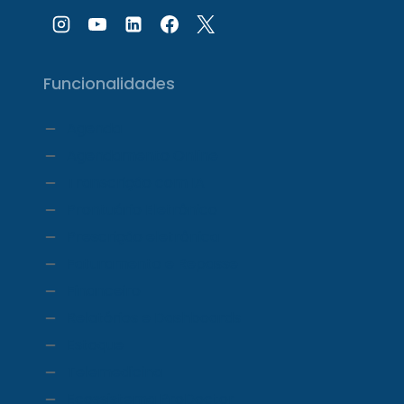
Funcionalidades
Agenda
Agendamento Online
Transcrição com IA
Prontuário Eletrônico
Prescrição eletrônica
Faturamento e Repasse
Financeiro
Relatórios e Dashboards
Estoque
Telemedicina
Ecossistema ProDoctor