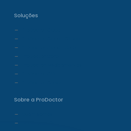
Soluções
ProDoctor Cloud
ProDoctor Cloud +Clínica
ProDoctor Cloud +Corp
ProDoctor Corp
ProDoctor Medicamentos
ProDoctor CID
ProDoctor Curso
Sobre a ProDoctor
Quem Somos
Carta do CEO