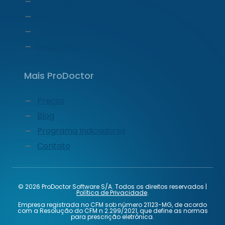
Liderança
Carreiras
Imprensa
Segurança
Mais ProDoctor
Preços
Blog
Programa Indicadores
Contato
© 2026 ProDoctor Software S/A. Todos os direitos reservados |
Política de Privacidade
.
Empresa registrada no CFM sob número 21123-MG, de acordo
com a Resolução do CFM n 2.299/2021, que define as normas
para prescrição eletrônica.