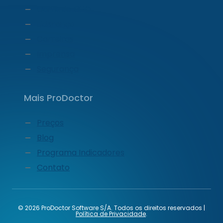
Carta do CEO
Liderança
Carreiras
Imprensa
Segurança
Mais ProDoctor
Preços
Blog
Programa Indicadores
Contato
© 2026 ProDoctor Software S/A. Todos os direitos reservados |
Política de Privacidade
.