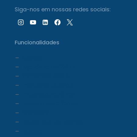
Siga-nos em nossas redes sociais:
Funcionalidades
Agenda
Agendamento Online
Transcrição com IA
Prontuário Eletrônico
Prescrição eletrônica
Faturamento e Repasse
Financeiro
Relatórios e Dashboards
Estoque