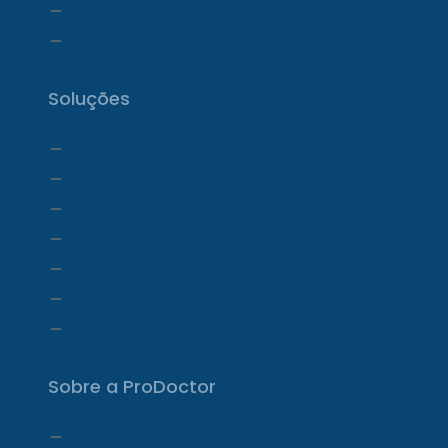
Telemedicina
Ecossistema ProDoctor
Soluções
ProDoctor Cloud
ProDoctor Cloud +Clínica
ProDoctor Cloud +Corp
ProDoctor Corp
ProDoctor Medicamentos
ProDoctor CID
ProDoctor Curso
Sobre a ProDoctor
Quem Somos