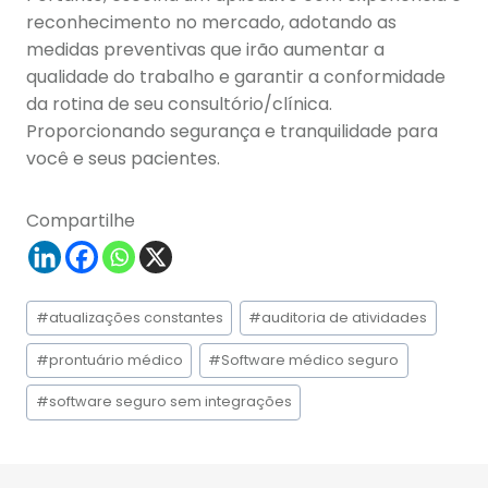
reconhecimento no mercado, adotando as
medidas preventivas que irão aumentar a
qualidade do trabalho e garantir a conformidade
da rotina de seu consultório/clínica.
Proporcionando segurança e tranquilidade para
você e seus pacientes.
Compartilhe
Tags
#
atualizações constantes
#
auditoria de atividades
do
Post:
#
prontuário médico
#
Software médico seguro
#
software seguro sem integrações