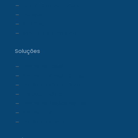
Relatórios e Dashboards
Estoque
Telemedicina
Ecossistema ProDoctor
Soluções
ProDoctor Cloud
ProDoctor Cloud +Clínica
ProDoctor Cloud +Corp
ProDoctor Corp
ProDoctor Medicamentos
ProDoctor CID
ProDoctor Curso