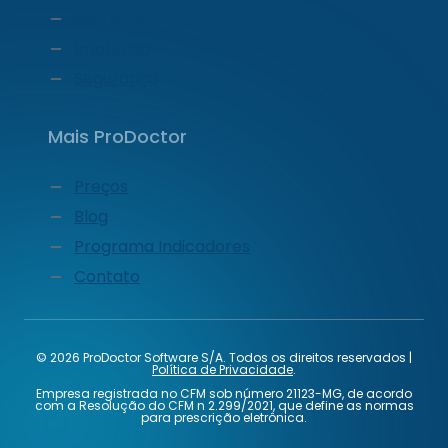
Carreiras
Imprensa
Segurança
Mais ProDoctor
Preços
Blog
Programa Indicadores
Contato
© 2026 ProDoctor Software S/A. Todos os direitos reservados |
Política de Privacidade
.
Empresa registrada no CFM sob número 21123-MG, de acordo
com a Resolução do CFM n 2.299/2021, que define as normas
para prescrição eletrônica.