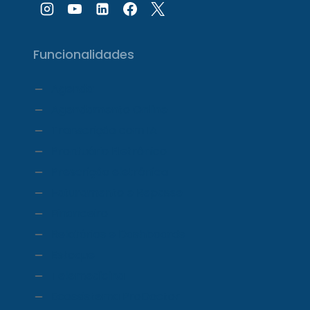
Funcionalidades
Agenda
Agendamento Online
Transcrição com IA
Prontuário Eletrônico
Prescrição eletrônica
Faturamento e Repasse
Financeiro
Relatórios e Dashboards
Estoque
Telemedicina
Ecossistema ProDoctor