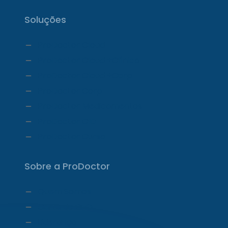
Soluções
ProDoctor Cloud
ProDoctor Cloud +Clínica
ProDoctor Cloud +Corp
ProDoctor Corp
ProDoctor Medicamentos
ProDoctor CID
ProDoctor Curso
Sobre a ProDoctor
Quem Somos
Carta do CEO
Liderança