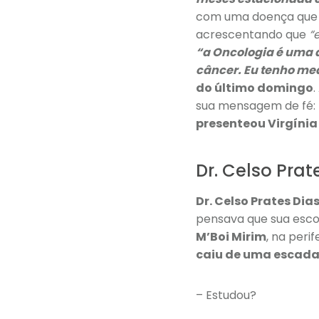
com uma doença que p
acrescentando que
“
“a Oncologia é uma á
câncer. Eu tenho med
do último domingo
sua mensagem de fé:
presenteou Virgíni
Dr. Celso Prat
Dr. Celso Prates Dia
pensava que sua escol
M’Boi Mirim
, na peri
caiu de uma escad
– Estudou?