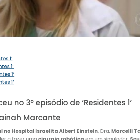
tes 1’
tes 1’
ntes 1’
tes 1’
eu no 3º episódio de ‘Residentes 1’
 Tainah Marcante
l no Hospital Israelita Albert Einstein
, Dra.
Marcelli 
der a fazer uma
cirurgia robótica
em um simulador.
Seu