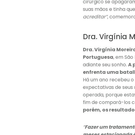
cirúrgico se apagara
suas mãos e tinha qu
acreditar”
, comemorou
Dra. Virgínia 
Dra. Virgínia Morei
Portuguesa
, em São 
adiante seu sonho.
A 
enfrenta uma batal
Há um ano recebeu o d
expectativas de seus
operada, porque esta
fim de compará-los 
porém, os resultad
“
Fazer um tratament
meses estacionada é