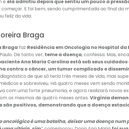
m e
ela admitiu depois que sentiu um pouco a pressã
e começar. E foi bem, sendo cumprimentada ao final da m
 feliz da vida.
Moreira Braga
ra Braga
faz
Residência em Oncologia no Hospital da
Paulo. De tanto ver,
teme a doença
, confessa. Mas, enca
paciente Ana Maria Carolina está sob seus cuidados
ha contra o câncer, um tumor complicado e dissemi
iagnóstico de que só teria três meses de vida, mas supe
 médicos e sobreviveu. Há quatro meses vem sendo monit
va com uma forte pneumonia, e agora realizará novos ex
com os mesmos de quatro meses antes.
Virgínia demon
os são positivos, demonstrando que a doença estac
o oncológico é uma batalha, deixar uma doença num p
 uma vitória, sim
”
, comemorou. Dona Ana Maria
foi su