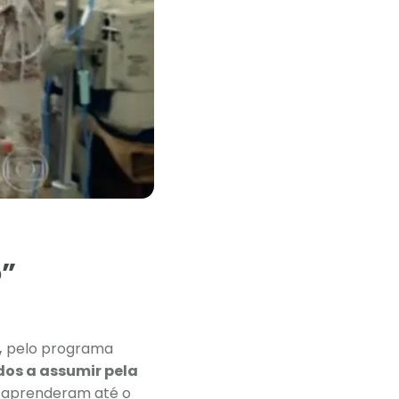
o”
,
pelo programa
os a assumir pela
e aprenderam até o