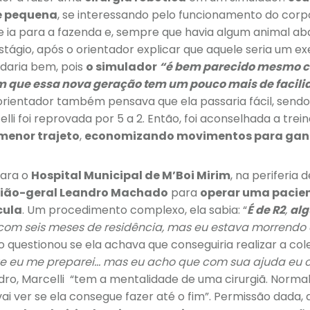
e pequena
, se interessando pelo funcionamento do co
 ia para a fazenda e, sempre que havia algum animal aba
stágio, após o orientador explicar que aquele seria um exe
 daria bem, pois
o simulador
“é bem parecido mesmo 
am que essa nova geração tem um pouco mais de facili
 orientador também pensava que ela passaria fácil, sen
elli foi reprovada por 5 a 2. Então, foi aconselhada a trei
menor trajeto
,
economizando movimentos para gan
para o
Hospital Municipal de M’Boi Mirim
, na periferia 
gião-geral Leandro Machado
para
operar uma pacien
cula
. Um procedimento complexo, ela sabia: “
É de R2
,
alg
, com seis meses de residência, mas eu estava morrendo
o questionou se ela achava que conseguiria realizar a co
e eu me preparei… mas eu acho que com sua ajuda eu c
dro, Marcelli “tem a mentalidade de uma cirurgiã. Norm
vai ver se ela consegue fazer até o fim”. Permissão dada, 