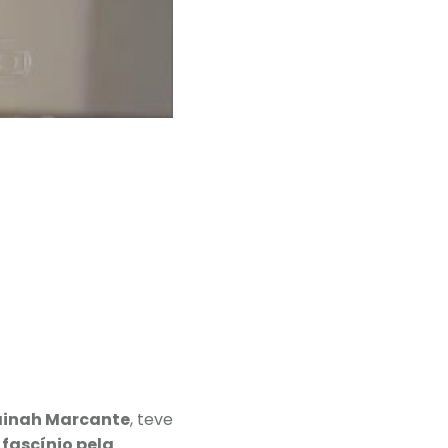
Tainah Marcante
, teve
 fascínio pela