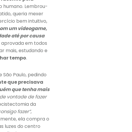
rpo humano. Lembrou-
tido, queria mexer
rcício bem intuitivo,
com um videogame,
dade até por causa
do aprovada em todos
nar mais, estudando e
har tempo
.
de São Paulo, pedindo
te que precisava
uém que tenha mais
 de vontade de fazer
lecistectomia da
onsigo fazer”
,
almente, ela compra o
as luzes do centro