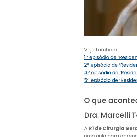
Veja também:
1º episódio de ‘Residen
2º episódio de ‘Residen
4º episódio de ‘Reside
5º episódio de ‘Residen
O que acontec
Dra. Marcelli
A
R1 de Cirurgia Gera
uma aula para apren