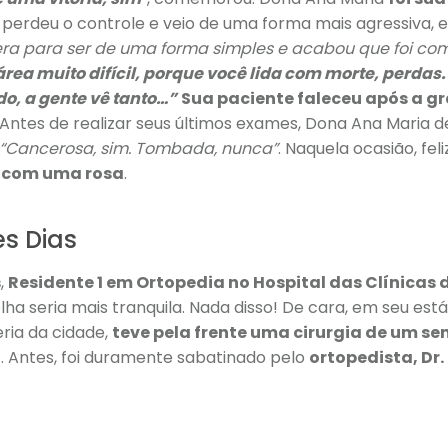
erdeu o controle e veio de uma forma mais agressiva, e
era para ser de uma forma simples e acabou que foi co
rea muito difícil, porque você lida com morte, perdas.
o, a gente vê tanto…”
Sua paciente faleceu após a g
. Antes de realizar seus últimos exames, Dona Ana Maria 
“Cancerosa, sim. Tombada, nunca”
. Naquela ocasião, fel
a com uma rosa
.
es Dias
s
,
Residente 1 em Ortopedia no Hospital das Clínicas 
ha seria mais tranquila. Nada disso! De cara, em seu est
feria da cidade,
teve pela frente uma cirurgia de um se
a
. Antes, foi duramente sabatinado pelo
ortopedista, Dr