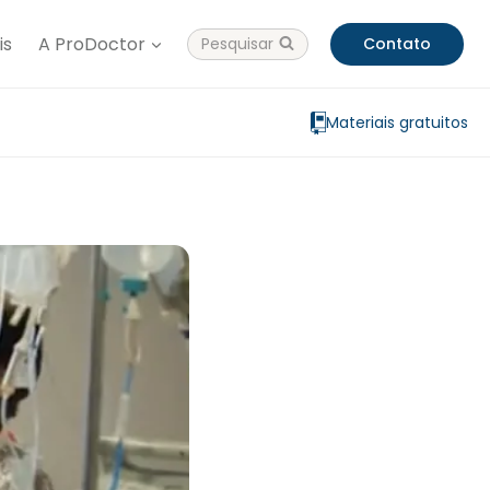
is
A ProDoctor
Pesquisar
Contato
Materiais gratuitos