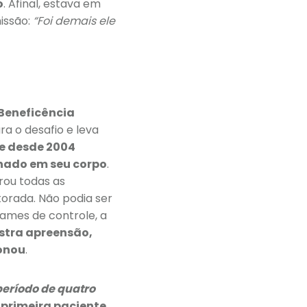
o
. Afinal, estava em
issão:
“Foi demais ele
 Beneficência
ra o desafio e leva
 e desde 2004
nado em seu corpo
.
rou todas as
orada. Não podia ser
ames de controle, a
stra apreensão,
ionou
.
eríodo de quatro
a primeira paciente
,