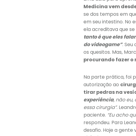
Medicina vem desd
se dos tempos em que
em seu intestino. No e
ela acreditava que se
tanto é que eles fal
do videogame”
. Seu
os quesitos. Mas, Marc
procurando fazer o 
Na parte prática, foi 
autorização ao
cirur
tirar pedras na vesí
experiência
, não eu
essa cirurgia”
. Leandr
paciente.
“Eu acho qu
respondeu. Para Lean
desafio. Hoje a gente 