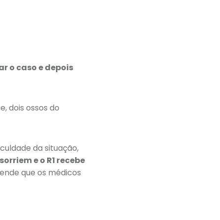
r o caso e depois
e, dois ossos do
iculdade da situação,
sorriem e o R1 recebe
eende que os médicos