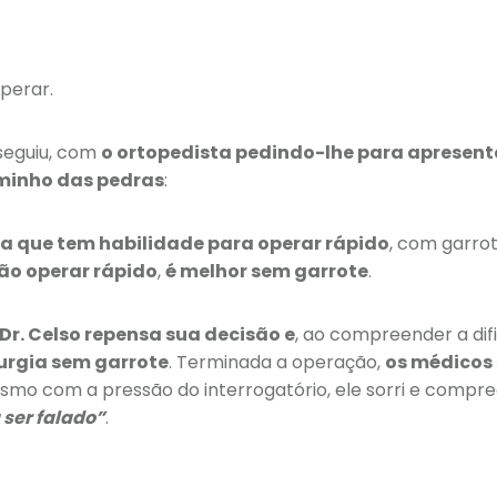
operar.
sseguiu, com
o ortopedista pedindo-lhe para apresenta
minho das pedras
:
a que tem habilidade para operar rápido
, com garrot
ão operar rápido
,
é melhor sem garrote
.
Dr. Celso repensa sua decisão e
, ao compreender a dif
rurgia sem garrote
. Terminada a operação,
os médicos 
esmo com a pressão do interrogatório, ele sorri e compr
 ser falado”
.