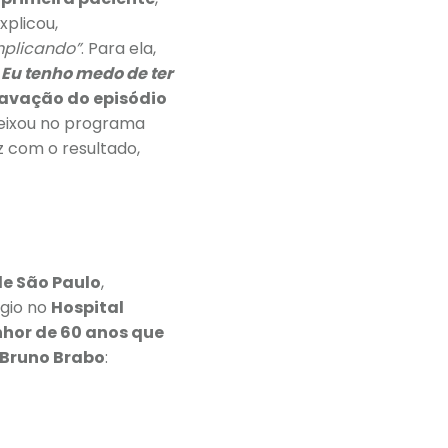
xplicou,
mplicando”
. Para ela,
 Eu tenho medo de ter
ravação do episódio
deixou no programa
iz com o resultado,
de São Paulo
,
ágio no
Hospital
nhor de 60 anos que
. Bruno Brabo
: