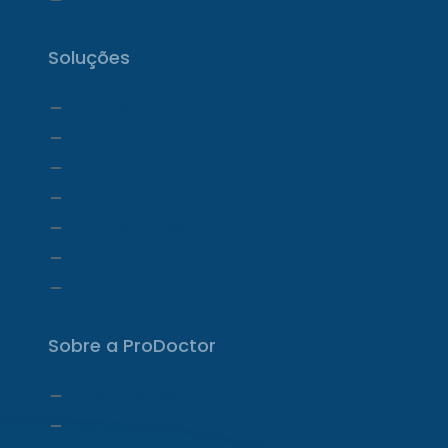
Soluções
ProDoctor Cloud
ProDoctor Cloud +Clínica
ProDoctor Cloud +Corp
ProDoctor Corp
ProDoctor Medicamentos
ProDoctor CID
ProDoctor Curso
Sobre a ProDoctor
Quem Somos
Carta do CEO