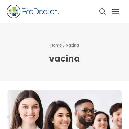
Pular
para
o
Conteúdo
Home
/
vacina
vacina