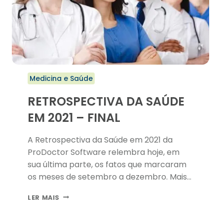
Medicina e Saúde
RETROSPECTIVA DA SAÚDE
EM 2021 – FINAL
A Retrospectiva da Saúde em 2021 da
ProDoctor Software relembra hoje, em
sua última parte, os fatos que marcaram
os meses de setembro a dezembro. Mais
uma vez, as notícias acerca da Covid-19
RETROSPECTIVA
LER MAIS
foram predominantes.
DA
SAÚDE