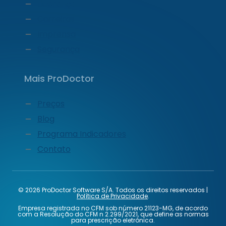
Liderança
Carreiras
Imprensa
Segurança
Mais ProDoctor
Preços
Blog
Programa Indicadores
Contato
© 2026 ProDoctor Software S/A. Todos os direitos reservados |
Política de Privacidade
.
Empresa registrada no CFM sob número 21123-MG, de acordo
com a Resolução do CFM n 2.299/2021, que define as normas
para prescrição eletrônica.