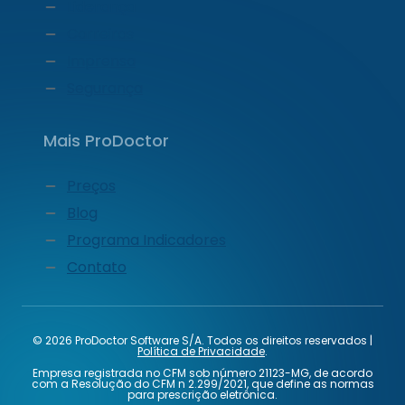
Liderança
Carreiras
Imprensa
Segurança
Mais ProDoctor
Preços
Blog
Programa Indicadores
Contato
© 2026 ProDoctor Software S/A. Todos os direitos reservados |
Política de Privacidade
.
Empresa registrada no CFM sob número 21123-MG, de acordo
com a Resolução do CFM n 2.299/2021, que define as normas
para prescrição eletrônica.