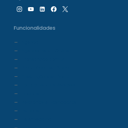
Funcionalidades
Agenda
Agendamento Online
Transcrição com IA
Prontuário Eletrônico
Prescrição eletrônica
Faturamento e Repasse
Financeiro
Relatórios e Dashboards
Estoque
Telemedicina
Ecossistema ProDoctor