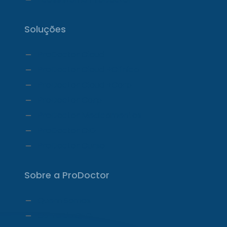
Soluções
ProDoctor Cloud
ProDoctor Cloud +Clínica
ProDoctor Cloud +Corp
ProDoctor Corp
ProDoctor Medicamentos
ProDoctor CID
ProDoctor Curso
Sobre a ProDoctor
Quem Somos
Carta do CEO