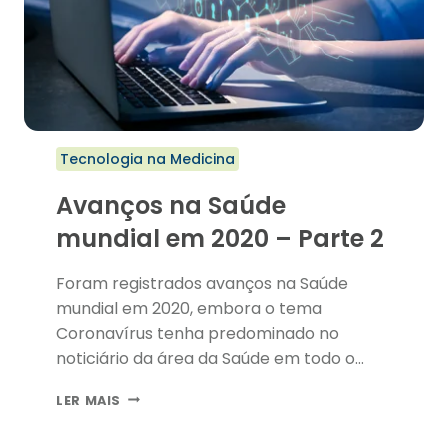
Tecnologia na Medicina
Avanços na Saúde
mundial em 2020 – Parte 2
Foram registrados avanços na Saúde
mundial em 2020, embora o tema
Coronavírus tenha predominado no
noticiário da área da Saúde em todo o
planeta. Além disso, a própria pandemia
AVANÇOS
LER MAIS
tornou-se um desafio para que
NA
progressos fossem alcançados.
SAÚDE