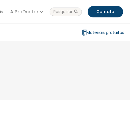
is
A ProDoctor
Pesquisar
Contato
Materiais gratuitos