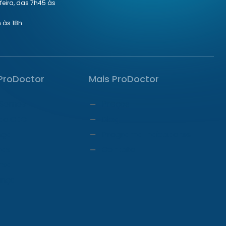
eira, das 7h45 às
 às 18h.
ProDoctor
Mais ProDoctor
Somos
Preços
do CEO
Blog
nça
Programa Indicadores
ras
Contato
nsa
ança