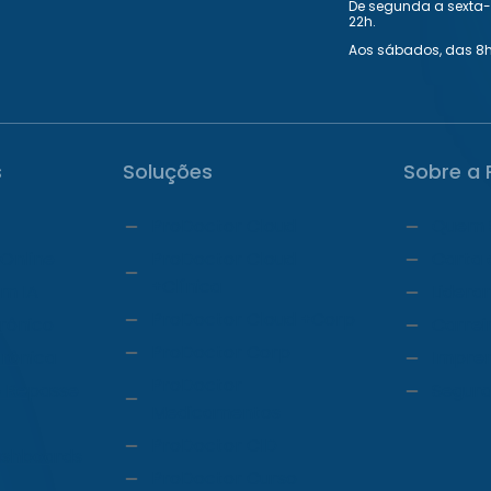
De segunda a sexta-f
22h.
Aos sábados, das 8h
s
Soluções
Sobre a 
ProDoctor Cloud
Quem 
Online
ProDoctor Cloud
Carta 
+Clínica
om IA
Lidera
ProDoctor Cloud +Corp
trônico
Carrei
ProDoctor Corp
trônica
Impre
ProDoctor
 Repasse
Segur
Medicamentos
ProDoctor CID
ashboards
ProDoctor Curso