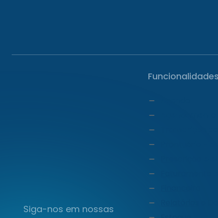
Funcionalidade
Agenda
Agendamento 
Transcrição c
Prontuário Ele
Prescrição ele
Faturamento e
Financeiro
Relatórios e D
Siga-nos em nossas
Estoque