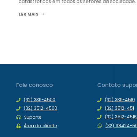
catastróficos em todos os setores da sociedade.
RETROSPECTIVA
LER MAIS
DA
SAÚDE
2020
–
PARTE
2
Fale conosco
Contato supo
(32) 3311-4500
(32) 3311-4510
(32) 3512-4500
(32) 3512-451
(32) 3512-4516
Suporte
(32) 98424-5
Área do cliente