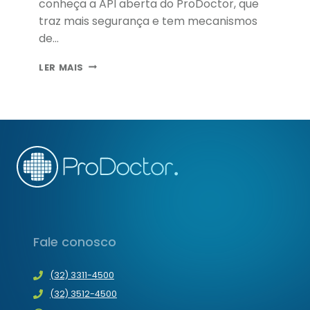
conheça a API aberta do ProDoctor, que
traz mais segurança e tem mecanismos
de…
API
LER MAIS
ABERTA
PRODOCTOR:
INTEGRAÇÃO
SEGURA
E
RASTREÁVEL
PARA
CLÍNICAS
Fale conosco
(32) 3311-4500
(32) 3512-4500