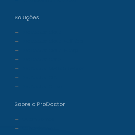
Soluções
ProDoctor Cloud
ProDoctor Cloud +Clínica
ProDoctor Cloud +Corp
ProDoctor Corp
ProDoctor Medicamentos
ProDoctor CID
ProDoctor Curso
Sobre a ProDoctor
Quem Somos
Carta do CEO