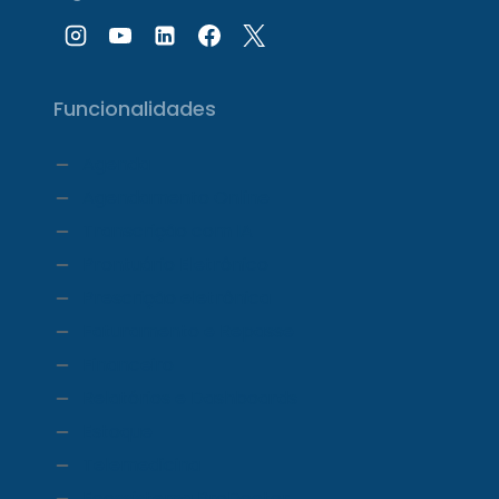
Funcionalidades
Agenda
Agendamento Online
Transcrição com IA
Prontuário Eletrônico
Prescrição eletrônica
Faturamento e Repasse
Financeiro
Relatórios e Dashboards
Estoque
Telemedicina
Ecossistema ProDoctor