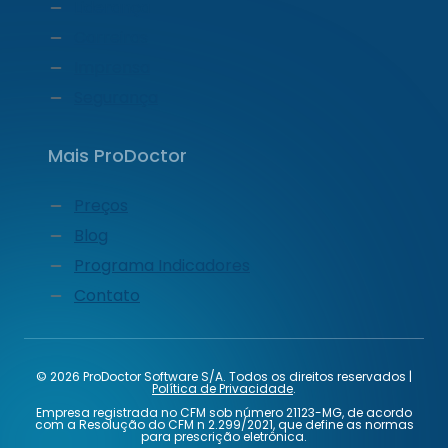
Liderança
Carreiras
Imprensa
Segurança
Mais ProDoctor
Preços
Blog
Programa Indicadores
Contato
© 2026 ProDoctor Software S/A. Todos os direitos reservados |
Política de Privacidade
.
Empresa registrada no CFM sob número 21123-MG, de acordo
com a Resolução do CFM n 2.299/2021, que define as normas
para prescrição eletrônica.