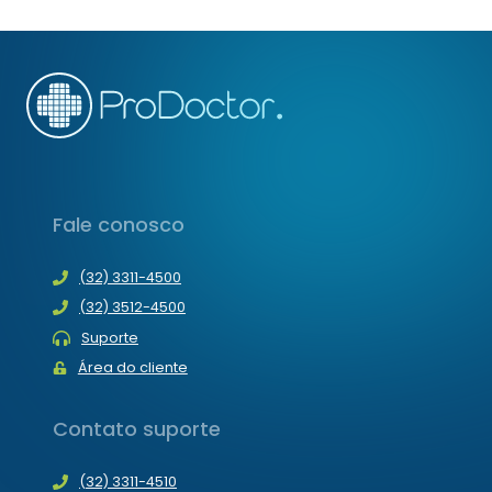
criança até a fase adulta.
MELHORAR?
Fale conosco
(32) 3311-4500
(32) 3512-4500
Suporte
Área do cliente
Contato suporte
(32) 3311-4510