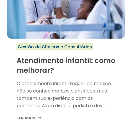
Gestão de Clínicas e Consultórios
Atendimento infantil: como
melhorar?
O atendimento infantil requer do médico
não só conhecimentos científicos, mas
também sua experiência com os
pacientes. Além disso, o pediatra deve
apresentar como credencial todo seu
ATENDIMENTO
LER MAIS
carinho e dedicação, uma vez que será o
INFANTIL:
responsável pelo desenvolvimento da
COMO