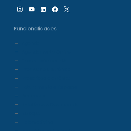
Funcionalidades
Agenda
Agendamento Online
Transcrição com IA
Prontuário Eletrônico
Prescrição eletrônica
Faturamento e Repasse
Financeiro
Relatórios e Dashboards
Estoque
Telemedicina
Ecossistema ProDoctor