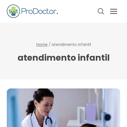
Pular
para
o
Conteúdo
Home
/
atendimento infantil
atendimento infantil