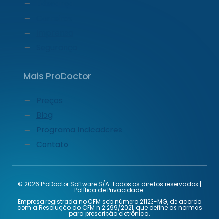
Liderança
Carreiras
Imprensa
Segurança
Mais ProDoctor
Preços
Blog
Programa Indicadores
Contato
© 2026 ProDoctor Software S/A. Todos os direitos reservados |
Política de Privacidade
.
Empresa registrada no CFM sob número 21123-MG, de acordo
com a Resolução do CFM n 2.299/2021, que define as normas
para prescrição eletrônica.