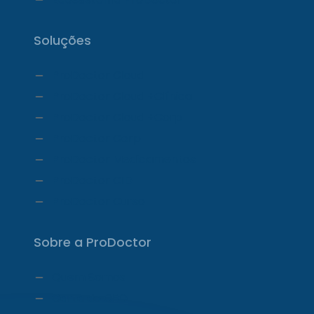
Soluções
ProDoctor Cloud
ProDoctor Cloud +Clínica
ProDoctor Cloud +Corp
ProDoctor Corp
ProDoctor Medicamentos
ProDoctor CID
ProDoctor Curso
Sobre a ProDoctor
Quem Somos
Carta do CEO