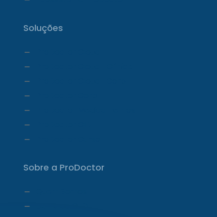
Soluções
ProDoctor Cloud
ProDoctor Cloud +Clínica
ProDoctor Cloud +Corp
ProDoctor Corp
ProDoctor Medicamentos
ProDoctor CID
ProDoctor Curso
Sobre a ProDoctor
Quem Somos
Carta do CEO