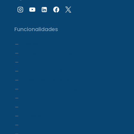
Funcionalidades
Agenda
Agendamento Online
Transcrição com IA
Prontuário Eletrônico
Prescrição eletrônica
Faturamento e Repasse
Financeiro
Relatórios e Dashboards
Estoque
Telemedicina
Ecossistema ProDoctor