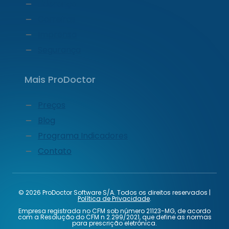
Liderança
Carreiras
Imprensa
Segurança
Mais ProDoctor
Preços
Blog
Programa Indicadores
Contato
© 2026 ProDoctor Software S/A. Todos os direitos reservados |
Política de Privacidade
.
Empresa registrada no CFM sob número 21123-MG, de acordo
com a Resolução do CFM n 2.299/2021, que define as normas
para prescrição eletrônica.