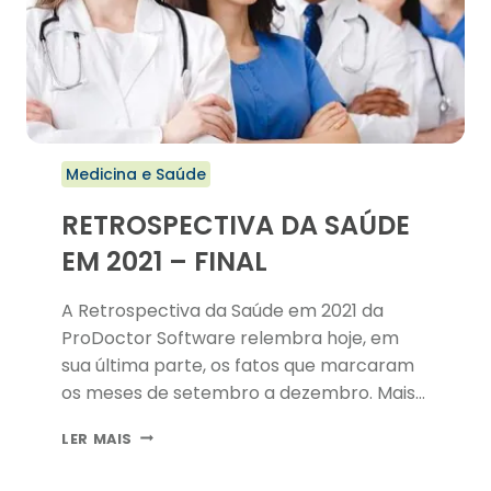
Medicina e Saúde
RETROSPECTIVA DA SAÚDE
EM 2021 – FINAL
A Retrospectiva da Saúde em 2021 da
ProDoctor Software relembra hoje, em
sua última parte, os fatos que marcaram
os meses de setembro a dezembro. Mais
uma vez, as notícias acerca da Covid-19
RETROSPECTIVA
LER MAIS
foram predominantes.
DA
SAÚDE