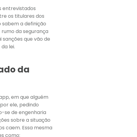
 entrevistados
re os titulares dos
o sabem a definição
ao rumo da segurança
ui sanções que vão de
da lei.
cado da
sapp, em que alguém
or ele, pedindo
do-se de engenharia
ões sobre a situação
uitos caem. Essa mesma
ões como: