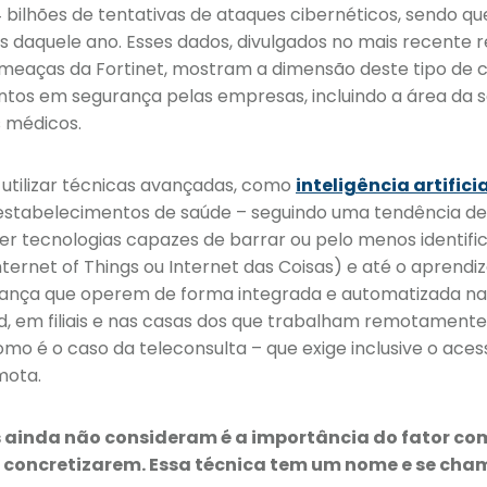
,4 bilhões de tentativas de ataques cibernéticos, sendo q
s daquele ano. Esses dados, divulgados no mais recente r
ameaças da Fortinet, mostram a dimensão deste tipo de cr
tos em segurança pelas empresas, incluindo a área da s
s médicos.
utilizar técnicas avançadas, como
inteligência artificia
os estabelecimentos de saúde – seguindo uma tendência d
r tecnologias capazes de barrar ou pelo menos identific
nternet of Things ou Internet das Coisas) e até o aprend
ança que operem de forma integrada e automatizada na 
, em filiais e nas casas dos que trabalham remotamente
mo é o caso da teleconsulta – que exige inclusive o aces
mota.
s ainda não consideram é a importância do fator c
se concretizarem. Essa técnica tem um nome e se ch