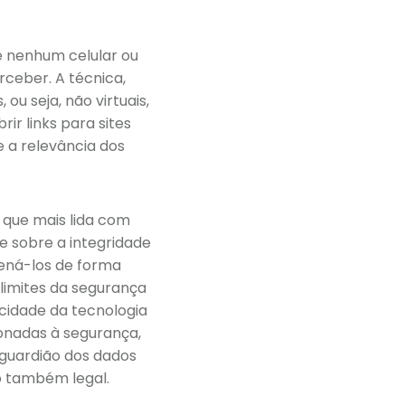
 nenhum celular ou
ceber. A técnica,
u seja, não virtuais,
r links para sites
 a relevância dos
o que mais lida com
e sobre a integridade
ená-los de forma
limites da segurança
ocidade da tecnologia
onadas à segurança,
 guardião dos dados
o também legal.