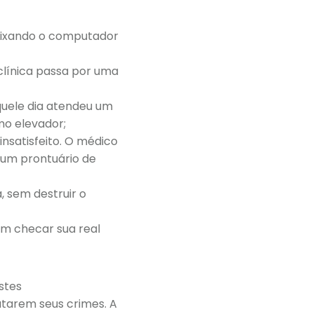
eixando o computador
clínica passa por uma
uele dia atendeu um
mo elevador;
nsatisfeito. O médico
 um prontuário de
, sem destruir o
em checar sua real
stes
tarem seus crimes. A