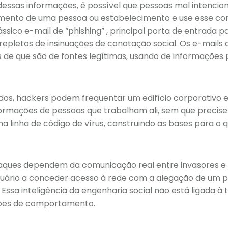
dessas informações, é possível que pessoas mal intenc
ento de uma pessoa ou estabelecimento e use esse co
ássico e-mail de “phishing” , principal porta de entrada 
repletos de insinuações de conotação social. Os e-mails
 de que são de fontes legítimas, usando de informações 
dos, hackers podem frequentar um edifício corporativo 
formações de pessoas que trabalham ali, sem que precis
ma linha de código de vírus, construindo as bases para 
taques dependem da comunicação real entre invasores e v
usuário a conceder acesso à rede com a alegação de um 
 Essa inteligência da engenharia social não está ligada à
rões de comportamento.