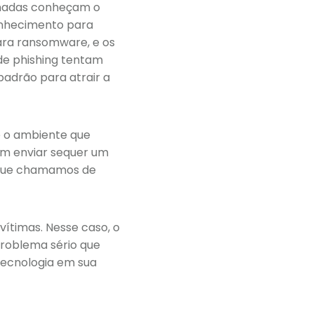
ionadas conheçam o
nhecimento para
para ransomware, e os
 de phishing tentam
padrão para atrair a
e o ambiente que
em enviar sequer um
o que chamamos de
ítimas. Nesse caso, o
problema sério que
 tecnologia em sua