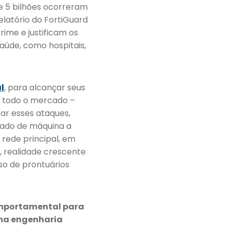
ue 5 bilhões ocorreram
elatório do FortiGuard
ime e justificam os
aúde, como hospitais,
l
, para alcançar seus
e todo o mercado –
ar esses ataques,
izado de máquina a
rede principal, em
, realidade crescente
so de prontuários
omportamental para
ama engenharia