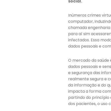
social.
Inúmeros crimes virt
computador, induzind
chamada engenharia soc
para aí sim acessarem
infectados. Essa mod
dados pessoais e com
O mercado da saúde é 
dados pessoais e sens
e segurança das info
realmente segura e co
da informação e do qu
impacta a forma como
partindo do princípio
dos pacientes, o uso