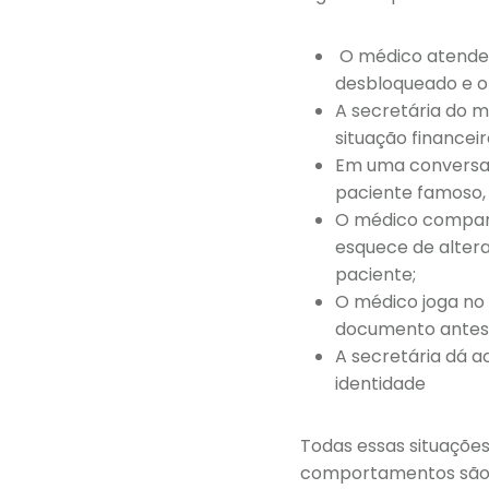
O médico atende 
desbloqueado e o 
A secretária do 
situação financei
Em uma conversa 
paciente famoso,
O médico comparti
esquece de altera
paciente;
O médico joga no 
documento antes
A secretária dá 
identidade
Todas essas situações
comportamentos são a