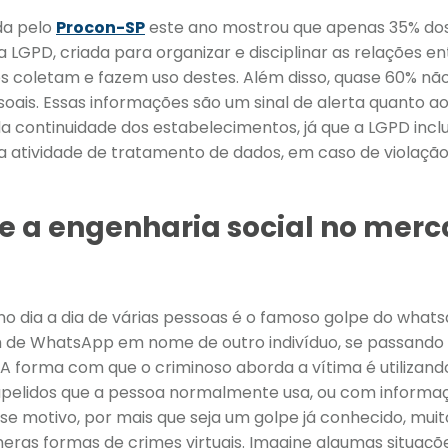
da pelo
Procon-SP
este ano mostrou que apenas 35% dos
LGPD, criada para organizar e disciplinar as relações ent
s coletam e fazem uso destes. Além disso, quase 60% nã
oais. Essas informações são um sinal de alerta quanto 
a continuidade dos estabelecimentos, já que a LGPD incl
 atividade de tratamento de dados, em caso de violação 
e a engenharia social no mer
dia a dia de várias pessoas é o famoso golpe do what
e WhatsApp em nome de outro indivíduo, se passando p
A forma com que o criminoso aborda a vítima é utilizan
apelidos que a pessoa normalmente usa, ou com informaç
esse motivo, por mais que seja um golpe já conhecido, m
úmeras formas de crimes virtuais. Imagine algumas situaç