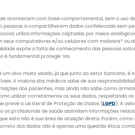
uais acontecem com base comportamental, sem o uso de
o pessoas a compartilharem dados confidenciais sem per
ial, utiliza informações captadas por meios analógicos, o
 seus computadores e/ou celulares com malware* ou abri
alidade expõe a falta de conhecimento das pessoas sobre
o é fundamental protegê-los.
um alvo muito visado, já que junto ao setor bancário, é 
íveis. A maioria dos médicos sabe de sua responsabilidad
rmações dos pacientes, mas ainda não sabe como armaz
mo utilizar corretamente os seus dados, respeitando os 
e prevê a Lei Geral de Proteção de Dados (
LGPD
). A vel
 os profissionais de saúde assimilam informações relaci
 que esta não é sua área de atuação direta. Porém, como
 correto dos dados não é apenas uma questão ética, com