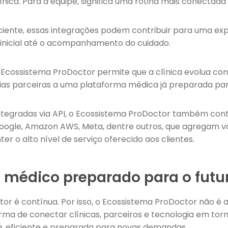
ínica. Para a equipe, significa uma rotina mais conectada 
ciente, essas integrações podem contribuir para uma expe
inicial até o acompanhamento do cuidado.
 Ecossistema ProDoctor permite que a clínica evolua com 
s parceiras a uma plataforma médica já preparada para 
tegradas via API, o Ecossistema ProDoctor também con
Google, Amazon AWS, Meta, dentre outros, que agregam v
r o alto nível de serviço oferecido aos clientes.
médico preparado para o futu
or é contínua. Por isso, o Ecossistema ProDoctor não é 
rma de conectar clínicas, parceiros e tecnologia em to
 eficiente e preparada para novas demandas.