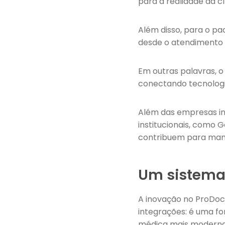
para a realidade da cl
Além disso, para o pa
desde o atendimento 
Em outras palavras, o
conectando tecnologia
Além das empresas in
institucionais, como 
contribuem para mante
Um sistema 
A inovação no ProDoct
integrações: é uma fo
médica mais moderna,