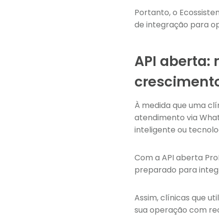
Portanto, o Ecossist
de integração para o
API aberta: 
cresciment
À medida que uma clí
atendimento via Whats
inteligente ou tecno
Com a API aberta Pro
preparado para integ
Assim, clínicas que u
sua operação com recu