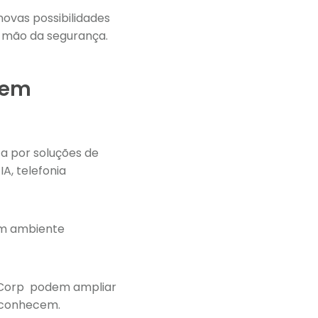
ovas possibilidades
 mão da segurança.
s em
a por soluções de
A, telefonia
um ambiente
d +Corp podem ampliar
á conhecem.