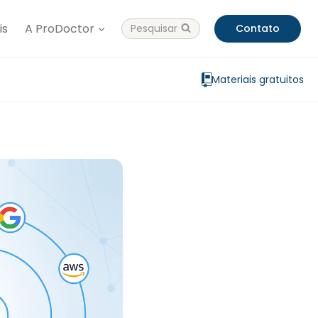
is
A ProDoctor
Pesquisar
Contato
Materiais gratuitos