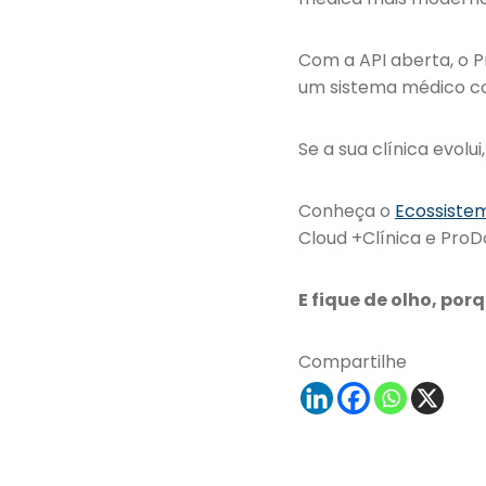
Com a API aberta, o 
um sistema médico co
Se a sua clínica evo
Conheça o
Ecossiste
Cloud +Clínica e Pro
E fique de olho, po
Compartilhe