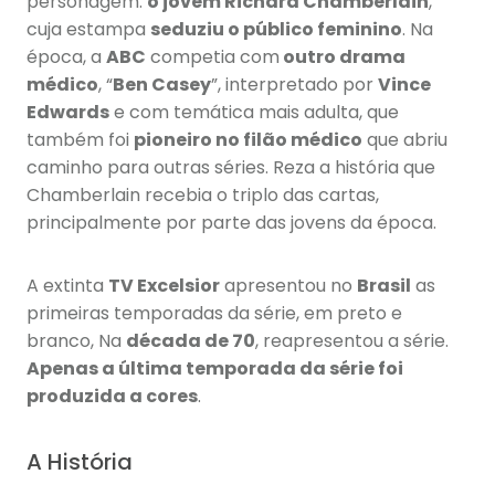
personagem:
o jovem Richard Chamberlain
,
cuja estampa
seduziu o público feminino
. Na
época, a
ABC
competia com
outro drama
médico
, “
Ben Casey
”, interpretado por
Vince
Edwards
e com temática mais adulta, que
também foi
pioneiro no filão médico
que abriu
caminho para outras séries. Reza a história que
Chamberlain recebia o triplo das cartas,
principalmente por parte das jovens da época.
A extinta
TV Excelsior
apresentou no
Brasil
as
primeiras temporadas da série, em preto e
branco, Na
década de 70
, reapresentou a série.
Apenas a última temporada da série foi
produzida a cores
.
A História