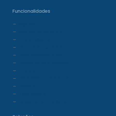
Funcionalidades
Agenda
Agendamento Online
Transcrição com IA
Prontuário Eletrônico
Prescrição eletrônica
Faturamento e Repasse
Financeiro
Relatórios e Dashboards
Estoque
Telemedicina
Ecossistema ProDoctor