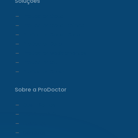
Soluções
ProDoctor Cloud
ProDoctor Cloud +Clínica
ProDoctor Cloud +Corp
ProDoctor Corp
ProDoctor Medicamentos
ProDoctor CID
ProDoctor Curso
Sobre a ProDoctor
Quem Somos
Carta do CEO
Liderança
Carreiras