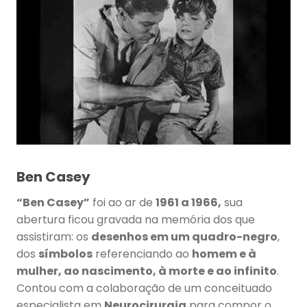
Ben Casey
“Ben Casey”
foi ao ar de
1961 a 1966,
sua
abertura ficou gravada na memória dos que
assistiram: os
desenhos em um quadro-negro
,
dos
símbolos
referenciando ao
homem e à
mulher, ao nascimento, à morte e ao infinito
.
Contou com a colaboração de um conceituado
especialista em
Neurocirurgia
para compor o