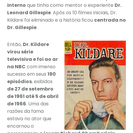
interno
que tinha como mentor o experiente
Dr.
Leonard Gillespie
. Após os 10 filmes iniciais, Dr.
Kildare foi eliminado e a história ficou
centrada no
Dr. Gillespie
.
Então,
Dr. Kildare
virou série
televisiva e foi ao ar
na NBC
com imenso
sucesso em seus
190
episódios
, exibidos
de 27 de setembro
de 1961 até 5 de abril
de 1966
. Uma das
razões da fama
estava no ator que
encarnou o