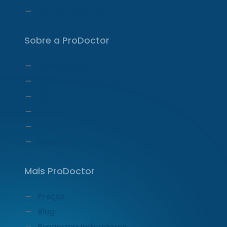
ProDoctor Curso
Sobre a ProDoctor
Quem Somos
Carta do CEO
Liderança
Carreiras
Imprensa
Segurança
Mais ProDoctor
Preços
Blog
Programa Indicadores