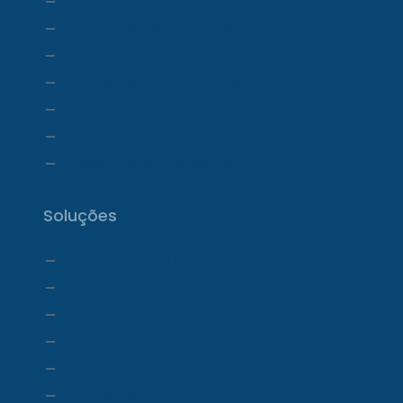
Prescrição eletrônica
Faturamento e Repasse
Financeiro
Relatórios e Dashboards
Estoque
Telemedicina
Ecossistema ProDoctor
Soluções
ProDoctor Cloud
ProDoctor Cloud +Clínica
ProDoctor Cloud +Corp
ProDoctor Corp
ProDoctor Medicamentos
ProDoctor CID