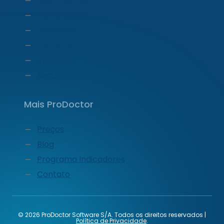
Quem Somos
Carta do CEO
Liderança
Carreiras
Imprensa
Segurança
Mais ProDoctor
Preços
Blog
Programa Indicadores
Contato
© 2026 ProDoctor Software S/A. Todos os direitos reservados |
Política de Privacidade
.