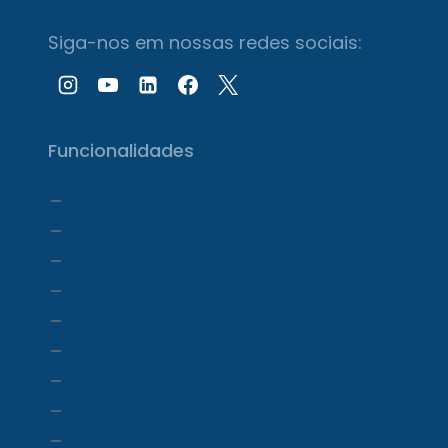
Siga-nos em nossas redes sociais:
Funcionalidades
Agenda
Agendamento Online
Transcrição com IA
Prontuário Eletrônico
Prescrição eletrônica
Faturamento e Repasse
Financeiro
Relatórios e Dashboards
Estoque