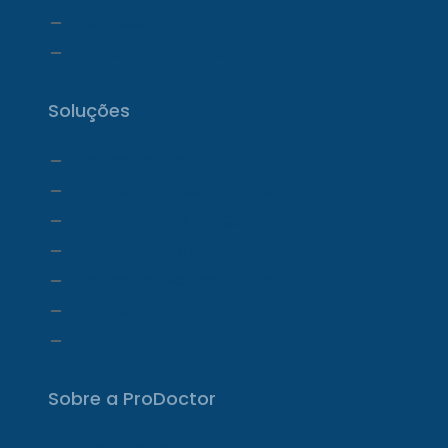
Telemedicina
Ecossistema ProDoctor
Soluções
ProDoctor Cloud
ProDoctor Cloud +Clínica
ProDoctor Cloud +Corp
ProDoctor Corp
ProDoctor Medicamentos
ProDoctor CID
ProDoctor Curso
Sobre a ProDoctor