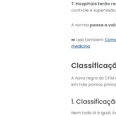
7. Hospitais terão r
controle e supervisão,
A norma
passa a val
➡️
Leia também:
Como 
medicina
.
Classificaç
A nova regra do CFM o
em três pontos princi
1. Classificaçã
Nem toda IA é igual. A