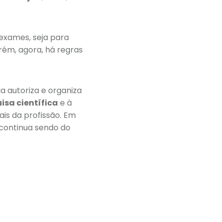
 exames, seja para
ém, agora, há regras
la autoriza e organiza
isa científica
e à
gais da profissão. Em
 continua sendo do