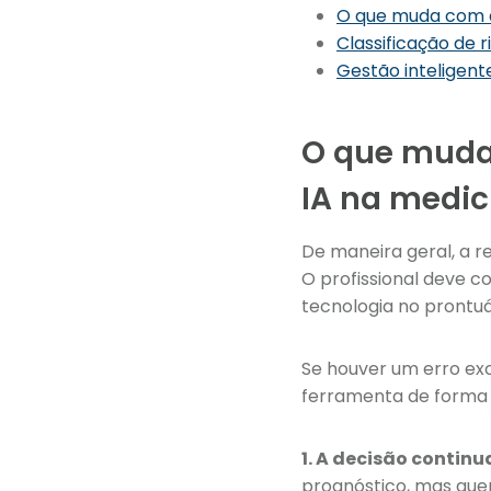
O que muda com a
Classificação de 
Gestão inteligen
O que muda 
IA na medic
De maneira geral, a r
O profissional deve co
tecnologia no prontuá
Se houver um erro exc
ferramenta de forma é
1. A decisão contin
prognóstico, mas que