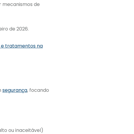
iar mecanismos de
eiro de 2026.
s e tratamentos na
m
segurança
, focando
alto ou inaceitável)