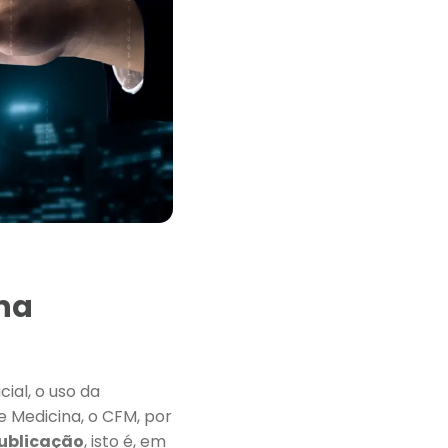
na
ial, o uso da
e Medicina, o CFM, por
publicação
, isto é, em