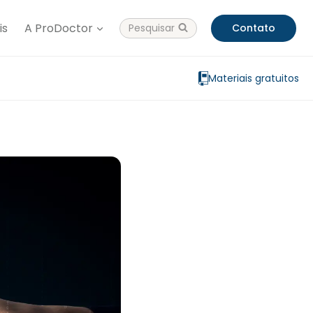
is
A ProDoctor
Pesquisar
Contato
Materiais gratuitos