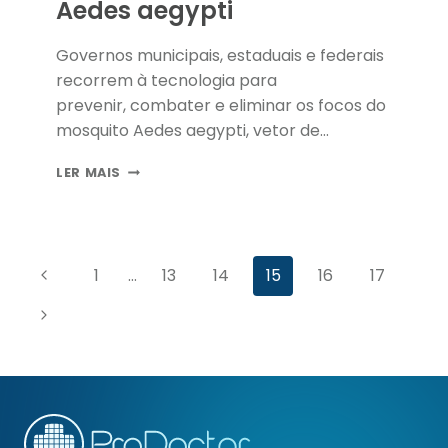
Aedes aegypti
Governos municipais, estaduais e federais
recorrem à tecnologia para
prevenir, combater e eliminar os focos do
mosquito Aedes aegypti, vetor de
transmissão…
5
LER MAIS
APLICATIVOS
CONTRA
O
AEDES
Navegação
AEGYPTI
Página
1
…
13
14
15
16
17
da
Anterior
Página
Página
Seguinte