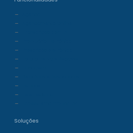
Agenda
Agendamento Online
Transcrição com IA
Prontuário Eletrônico
Prescrição eletrônica
Faturamento e Repasse
Financeiro
Relatórios e Dashboards
Estoque
Telemedicina
Ecossistema ProDoctor
Soluções