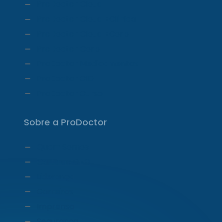
ProDoctor Cloud
ProDoctor Cloud +Clínica
ProDoctor Cloud +Corp
ProDoctor Corp
ProDoctor Medicamentos
ProDoctor CID
ProDoctor Curso
Sobre a ProDoctor
Quem Somos
Carta do CEO
Liderança
Carreiras
Imprensa
Segurança