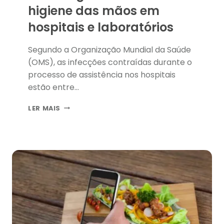
higiene das mãos em
hospitais e laboratórios
Segundo a Organização Mundial da Saúde
(OMS), as infecções contraídas durante o
processo de assistência nos hospitais
estão entre…
TECNOLOGIA
LER MAIS
FISCALIZA
HIGIENE
DAS
MÃOS
EM
HOSPITAIS
E
LABORATÓRIOS