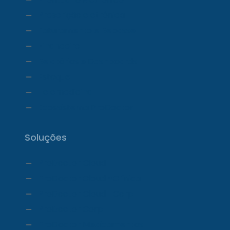
Prescrição eletrônica
Faturamento e Repasse
Financeiro
Relatórios e Dashboards
Estoque
Telemedicina
Ecossistema ProDoctor
Soluções
ProDoctor Cloud
ProDoctor Cloud +Clínica
ProDoctor Cloud +Corp
ProDoctor Corp
ProDoctor Medicamentos