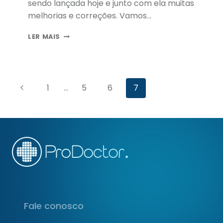
sendo lançada hoje e junto com ela muitas
melhorias e correções. Vamos…
COMPILAÇÃO
LER MAIS
11:
ATUALIZE
O
SEU
Navegação
PRODOCTOR
Página
1
…
5
6
7
CORP
da
Anterior
Página
Fale conosco