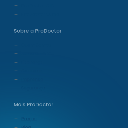
ProDoctor CID
ProDoctor Curso
Sobre a ProDoctor
Quem Somos
Carta do CEO
Liderança
Carreiras
Imprensa
Segurança
Mais ProDoctor
Preços
Blog