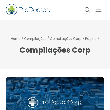
Pular
para
o
Conteúdo
Home
/
Compilações
/
Compilações Corp
- Página 7
Compilações Corp