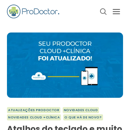
Pular
para
o
Conteúdo
ATUALIZAÇÕES PRODOCTOR
NOVIDADES CLOUD
NOVIDADES CLOUD +CLÍNICA
O QUE HÁ DE NOVO?
Atalhos do teclado e muito