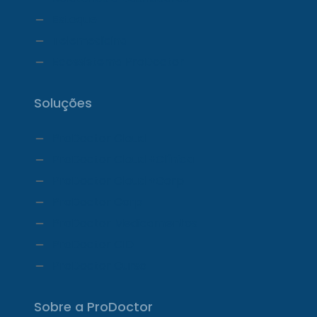
Estoque
Telemedicina
Ecossistema ProDoctor
Soluções
ProDoctor Cloud
ProDoctor Cloud +Clínica
ProDoctor Cloud +Corp
ProDoctor Corp
ProDoctor Medicamentos
ProDoctor CID
ProDoctor Curso
Sobre a ProDoctor