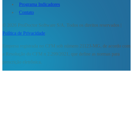
Programa Indicadores
Contato
© 2026 ProDoctor Software S/A. Todos os direitos reservados |
Política de Privacidade
.
Empresa registrada no CFM sob número 21123-MG, de acordo com
a Resolução do CFM n 2.299/2021, que define as normas para
prescrição eletrônica.